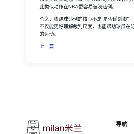
此类似动作在NBA更容易被吹违例。
总之，脚踢球违例的核心不是“是否碰到脚”，
不仅能更好理解裁判尺度，也能帮助球员在
的运动。
上一篇
导航