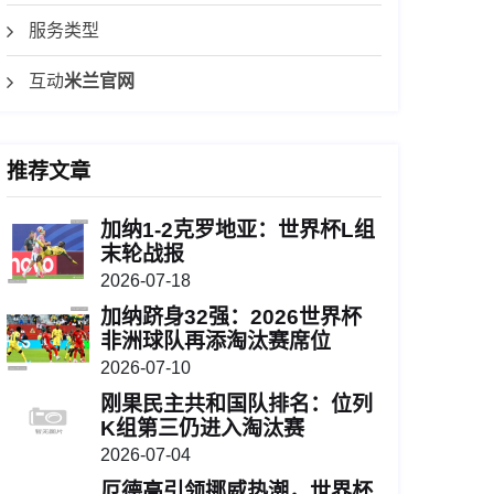
服务类型
互动
米兰官网
推荐文章
加纳1-2克罗地亚：世界杯L组
末轮战报
2026-07-18
加纳跻身32强：2026世界杯
非洲球队再添淘汰赛席位
2026-07-10
刚果民主共和国队排名：位列
K组第三仍进入淘汰赛
2026-07-04
厄德高引领挪威热潮，世界杯