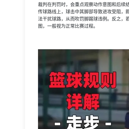
裁判在判罚时，会重点观察动作意图和后续
传球路线上，球击中其脚部导致进攻受阻，即
法干扰球路，从而吹罚脚踢球违例。反之，
图，一般视为正常比赛过程。