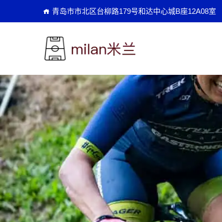
青岛市市北区台柳路179号和达中心城B座12A08室