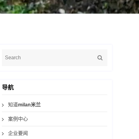
导航
知道
milan米兰
案例中心
企业要闻