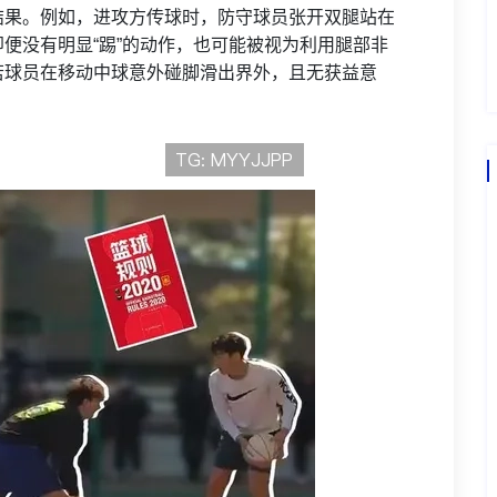
结果。例如，进攻方传球时，防守球员张开双腿站在
便没有明显“踢”的动作，也可能被视为利用腿部非
若球员在移动中球意外碰脚滑出界外，且无获益意