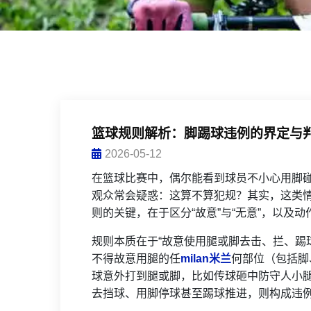
篮球规则解析：脚踢球违例的界定与
2026-05-12
在篮球比赛中，偶尔能看到球员不小心用脚
观众常会疑惑：这算不算犯规？其实，这类情
则的关键，在于区分“故意”与“无意”，以及
规则本质在于“故意使用腿或脚去击、拦、踢球”
不得故意用腿的任
milan米兰
何部位（包括脚
球意外打到腿或脚，比如传球砸中防守人小
去挡球、用脚停球甚至踢球推进，则构成违