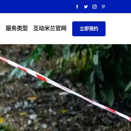
闻
服务类型
互动
米兰官网
立即预约