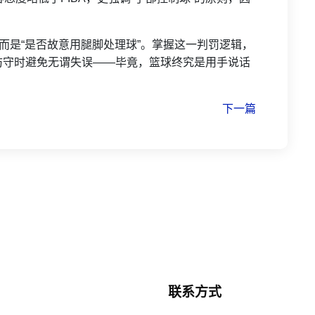
而是“是否故意用腿脚处理球”。掌握这一判罚逻辑，
防守时避免无谓失误——毕竟，篮球终究是用手说话
下一篇
联系方式