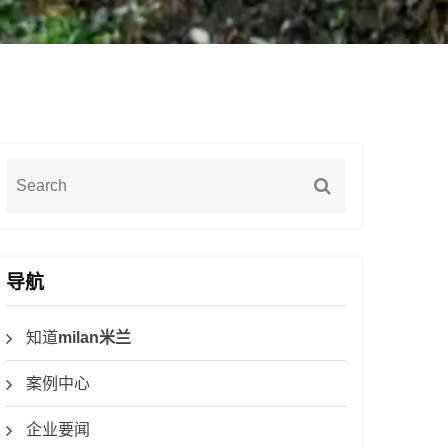
导航
知道
milan米兰
案例中心
企业要闻