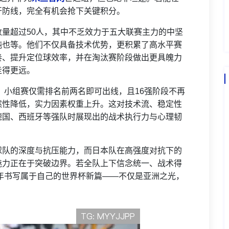
开防线，完全有机会抢下关键积分。
量超过50人，其中不乏效力于五大联赛主力的中坚
纯也等。他们不仅具备技术优势，更积累了高水平赛
奏、提升定位球效率，并在淘汰赛阶段做出更具魄力
走得更远。
程，小组赛仅需排名前两名即可出线，且16强阶段不再
然性降低，实力因素权重上升。这对技术流、稳定性
德国、西班牙等强队时展现出的战术执行力与心理韧
球队的深度与抗压能力，而日本队在高强度对抗下的
魅力正在于突破边界。若全队上下信念统一、战术得
6年书写属于自己的世界杯新篇——不仅是亚洲之光，