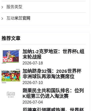
服务类型
互动
米兰官网
推荐文章
加纳1-2克罗地亚：世界杯L组
末轮战报
2026-07-18
加纳跻身32强：2026世界杯
非洲球队再添淘汰赛席位
2026-07-10
刚果民主共和国队排名：位列
K组第三仍进入淘汰赛
2026-07-04
厄德高引领挪威热潮，世界杯