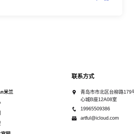
联系方式
lan米兰
青岛市市北区台柳路179
心城B座12A08室
心
19965509386
闻
artful@icloud.com
型
兰官网