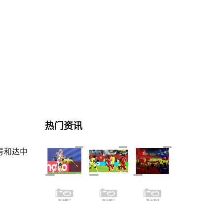
热门资讯
号和达中