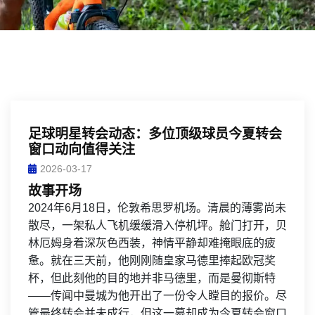
足球明星转会动态：多位顶级球员今夏转会
窗口动向值得关注
2026-03-17
故事开场
2024年6月18日，伦敦希思罗机场。清晨的薄雾尚未
散尽，一架私人飞机缓缓滑入停机坪。舱门打开，贝
林厄姆身着深灰色西装，神情平静却难掩眼底的疲
惫。就在三天前，他刚刚随皇家马德里捧起欧冠奖
杯，但此刻他的目的地并非马德里，而是曼彻斯特
——传闻中曼城为他开出了一份令人瞠目的报价。尽
管最终转会并未成行，但这一幕却成为今夏转会窗口