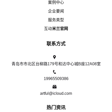
案例中心
企业要闻
服务类型
互动
米兰官网
联系方式
青岛市市北区台柳路179号和达中心城B座12A08室
19965509386
artful@icloud.com
热门资讯