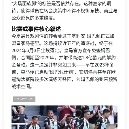
“大场面软脚”的标签是否依然存在。这种复杂的期
待，使得球员在转会决策中不得不权衡竞技、商业与
公众形象的多重维度。
比赛或事件核心叙述
今夏最具戏剧性的转会莫过于基利安·姆巴佩正式加
盟皇家马德里。这场持续近五年的追逐战，终于在
2024年6月3日尘埃落定。皇马官方宣布免签姆巴
佩，合同期至2029年，并附带高达1.8亿欧元的解约
金条款。这一决定并非突如其来——早在2023年冬
窗，皇马便已启动“姆巴佩计划”，安切洛蒂甚至在欧
冠淘汰赛阶段多次演练无锋阵，为姆巴佩的到来预留
战术空间。