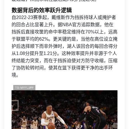
数据背后的效率跃升逻辑
自2022-23赛季起，戴维斯作为挡拆持球人或掩护者
的回合占比显著上升。据NBA官方追踪数据，他在
挡拆后直接攻筐的命中率稳定维持在70%以上，远高
于联盟平均的62%。更关键的是，当他在高位设立掩
护后选择顺下而非外弹时，湖人该回合的每回合得分
从1.08分提升至1.21分。这种效率提升并非源于个人
终结能力突变，而在于挡拆迫使对方防守收缩，压缩
了协防轮转时间，使其在篮下获得更干净的出手环
境。