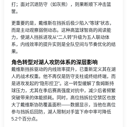
打；面对沉退防守（如灰熊），则果断顺下冲击篮
筐。
更重要的是，戴维斯在挡拆后极少陷入“等球”状态，
而是主动观察弱侧动态。这种高篮球智商的阅读能
力，使湖人挡拆进攻从“二人转”升级为五人联动体
系，内线效率的提升实则是全队空间与节奏优化的结
果。
角色转型对湖人攻防体系的深层影响
戴维斯挡拆驱动的内线效率提升，已重新定义其在湖
人的战术权重。他不再仅是防守支柱或终结终端，而
是进攻发起的“隐形控卫”。这一转型缓解了詹姆斯持
球压力，尤其在季后赛高强度对抗中，减少后者频繁
突破带来的体能损耗。同时，高位挡拆拉空禁区也放
大了戴维斯协防覆盖面积——数据显示，当他在高位
参与挡拆后回防，湖人限制对手篮下命中率可降低
5.2个百分点。