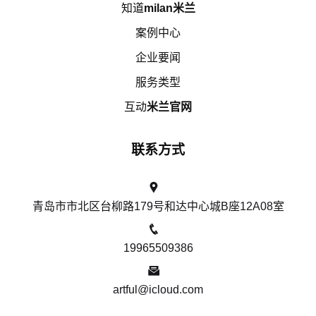
知道
milan米兰
案例中心
企业要闻
服务类型
互动
米兰官网
联系方式
青岛市市北区台柳路179号和达中心城B座12A08室
19965509386
artful@icloud.com