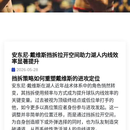
安东尼·戴维斯挡拆拉开空间助力湖人内线效
率显著提升
2026-05-28
挡拆策略如何重塑戴维斯的进攻定位
安东尼·戴维斯在湖人近年战术体系中的角色悄然转
变，其挡拆使用频率与方式成为提升球队内线效率的
关键变量。过去被视为顶级终结点或低位单打手的
他，如今更多以高位策应者身份参与进攻发起。这一
调整并非简单的位置迁移，而是通过挡拆拉开空间，
为自身创造顺下或外弹选择的同时，也为队友制造突
破通道，从而系统性激活湖人的内线进攻。