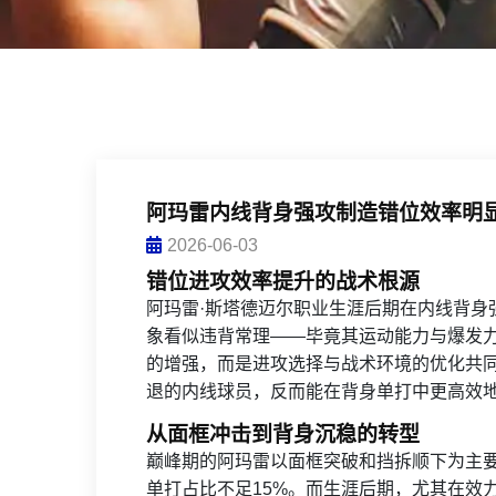
阿玛雷内线背身强攻制造错位效率明
2026-06-03
错位进攻效率提升的战术根源
阿玛雷·斯塔德迈尔职业生涯后期在内线背身
象看似违背常理——毕竟其运动能力与爆发
的增强，而是进攻选择与战术环境的优化共
退的内线球员，反而能在背身单打中更高效
从面框冲击到背身沉稳的转型
巅峰期的阿玛雷以面框突破和挡拆顺下为主
单打占比不足15%。而生涯后期，尤其在效