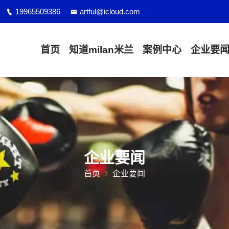
19965509386
artful@icloud.com
首页
知道
milan米兰
案例中心
企业要
企业要闻
首页
企业要闻