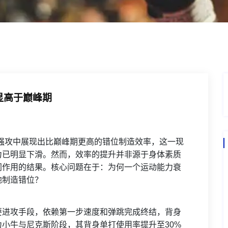
显高于巅峰期
强攻中展现出比巅峰期更高的错位制造效率，这一现
力已明显下滑。然而，效率的提升并非源于身体素质
同作用的结果。核心问题在于：为何一个运动能力衰
地制造错位？
要进攻手段，依赖第一步速度和弹跳完成终结，背身
力小牛与尼克斯阶段，其背身单打使用率提升至30%