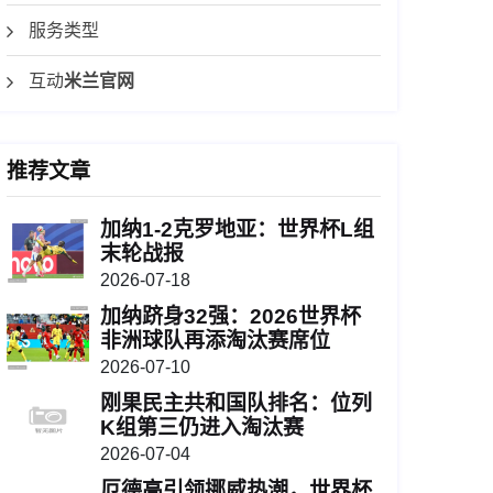
服务类型
互动
米兰官网
推荐文章
加纳1-2克罗地亚：世界杯L组
末轮战报
2026-07-18
加纳跻身32强：2026世界杯
非洲球队再添淘汰赛席位
2026-07-10
刚果民主共和国队排名：位列
K组第三仍进入淘汰赛
2026-07-04
厄德高引领挪威热潮，世界杯