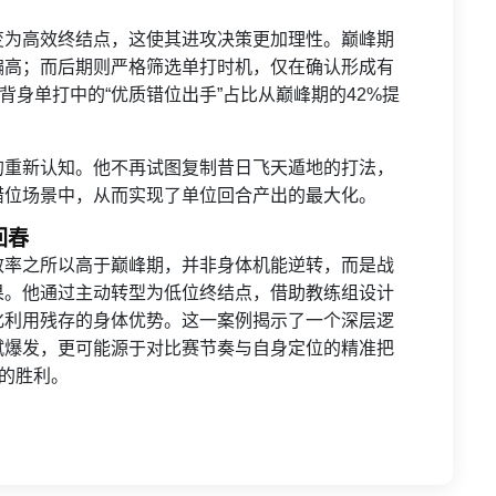
变为高效终结点，这使其进攻决策更加理性。巅峰期
偏高；而后期则严格筛选单打时机，仅在确认形成有
其背身单打中的“优质错位出手”占比从巅峰期的42%提
的重新认知。他不再试图复制昔日飞天遁地的打法，
错位场景中，从而实现了单位回合产出的最大化。
回春
效率之所以高于巅峰期，并非身体机能逆转，而是战
果。他通过主动转型为低位终结点，借助教练组设计
化利用残存的身体优势。这一案例揭示了一个深层逻
赋爆发，更可能源于对比赛节奏与自身定位的精准把
间的胜利。