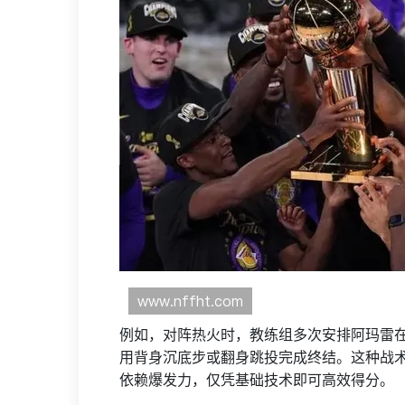
例如，对阵热火时，教练组多次安排阿玛雷
用背身沉底步或翻身跳投完成终结。这种战
依赖爆发力，仅凭基础技术即可高效得分。