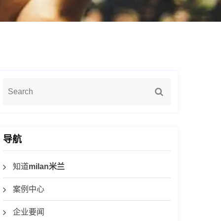
导航
知道
milan米兰
案例中心
企业要闻