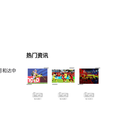
热门资讯
号和达中