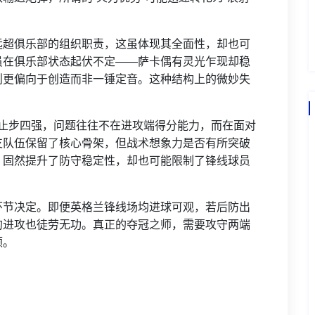
远超俱乐部的组织职责，这虽体现其全面性，却也可
员在俱乐部状态起伏不定——萨卡偶有灵光乍现却稳
则更偏向于创造而非一锤定音。这种结构上的微妙失
兰均止步四强，问题往往不在进攻端得分能力，而在面对
支队伍保留了核心骨架，但战术想象力是否有所突破
，固然提升了防守稳定性，却也可能限制了锋线球员
环节决定。即便英格兰锋线场均进球可观，若后防出
的进攻也徒劳无功。真正的夺冠之师，需要攻守两端
顾。