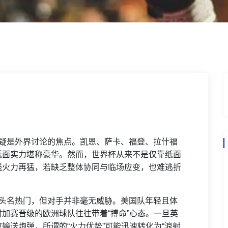
无疑是外界讨论的焦点。凯恩、萨卡、福登、拉什福
纸面实力堪称豪华。然而，世界杯从来不是仅靠纸面
线火力再猛，若缺乏整体协同与临场应变，也难逃折
组头名热门，但对手并非毫无威胁。美国队年轻且体
加赛晋级的欧洲球队往往带着“搏命”心态。一旦英
输送炮弹，所谓的“火力优势”可能迅速转化为“浪射