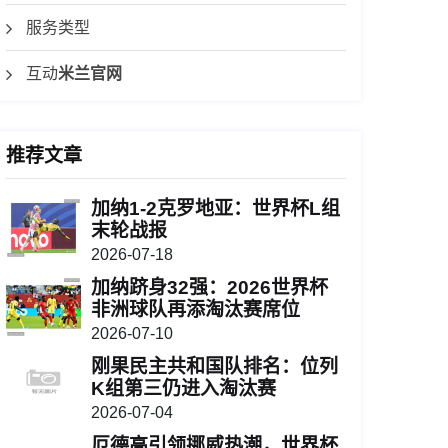
服务类型
互动
米兰官网
推荐文章
加纳1-2克罗地亚：世界杯L组
末轮战报
2026-07-18
加纳跻身32强：2026世界杯
非洲球队再添淘汰赛席位
2026-07-10
刚果民主共和国队排名：位列
K组第三仍进入淘汰赛
2026-07-04
厄德高引领挪威热潮，世界杯