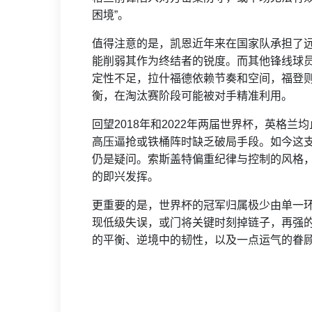
困境”。
值得注意的是，凯恩近年来在国家队承担了
能削弱其作为终结者的锐度。而其他锋线球
定性不足，拉什福德依赖节奏和空间，福登
衡，在淘汰赛阶段可能被对手精准利用。
回望2018年和2022年两届世界杯，英格
高压逼抢或铁桶阵时缺乏破局手段。如今这
仍是疑问。索斯盖特偏重纪律与控制的风格
的即兴发挥。
更重要的是，世界杯的冠军归属极少由单一
现低级失误，或门将关键时刻掉链子，再强
的平衡、逆境中的韧性，以及一点运气的眷