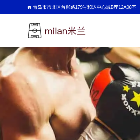
青岛市市北区台柳路179号和达中心城B座12A08室