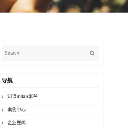
导航
知道
milan米兰
案例中心
企业要闻