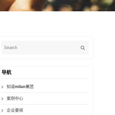
导航
知道
milan米兰
案例中心
企业要闻