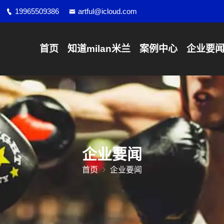
19965509386
artful@icloud.com
首页
知道
milan米兰
案例中心
企业要
企业要闻
首页
企业要闻