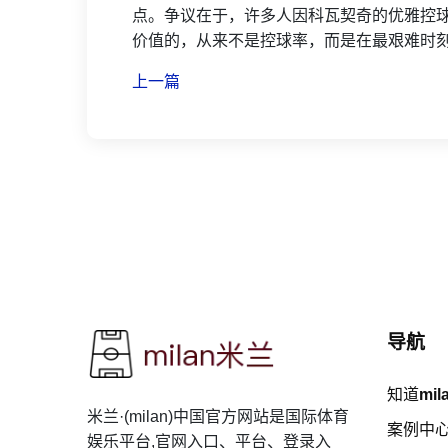
点。争议在于，许多人因科瓦契奇的优雅控
价值的，从来不是控球率，而是在最艰难时
上一篇
导航
知道
mi
米兰·(milan)中国官方网站是国际体育
案例中
娱乐平台,官网入口、平台、登录入