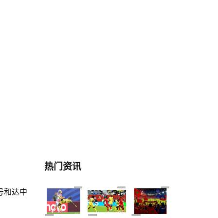
热门资讯
号和达中