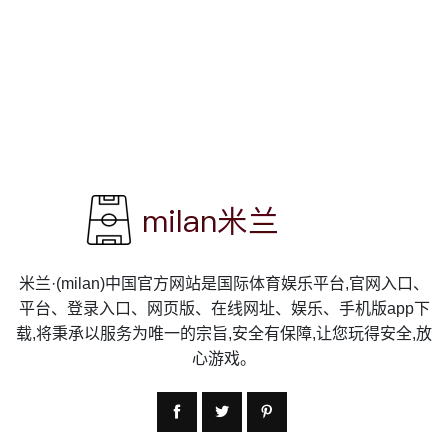
米兰·(milan)中国官方网站是国际体育娱乐平台,官网入口、
平台、登录入口、网页版、在线网址、娱乐、手机版app下
载,将秉承以服务为唯一的宗旨,安全有保障,让您玩得安全,放
心游戏。