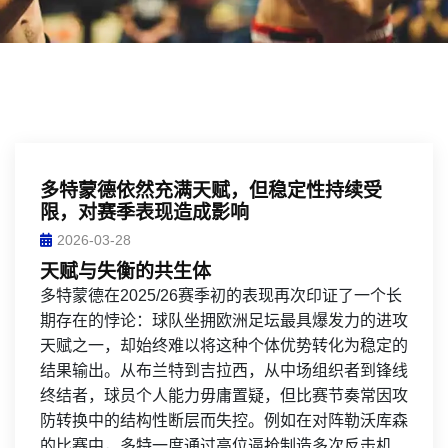
多特蒙德依然充满天赋，但稳定性持续受
限，对赛季表现造成影响
2026-03-28
天赋与失衡的共生体
多特蒙德在2025/26赛季初的表现再次印证了一个长
期存在的悖论：球队坐拥欧洲足坛最具爆发力的进攻
天赋之一，却始终难以将这种个体优势转化为稳定的
结果输出。从布兰特到吉拉西，从中场组织者到锋线
终结者，球员个人能力毋庸置疑，但比赛节奏常因攻
防转换中的结构性断层而失控。例如在对阵勒沃库森
的比赛中，多特一度通过高位逼抢制造多次反击机