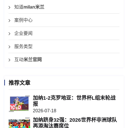
知道
milan米兰
案例中心
企业要闻
服务类型
互动
米兰官网
推荐文章
加纳1-2克罗地亚：世界杯L组末轮战
报
2026-07-18
加纳跻身32强：2026世界杯非洲球队
再添淘汰赛席位