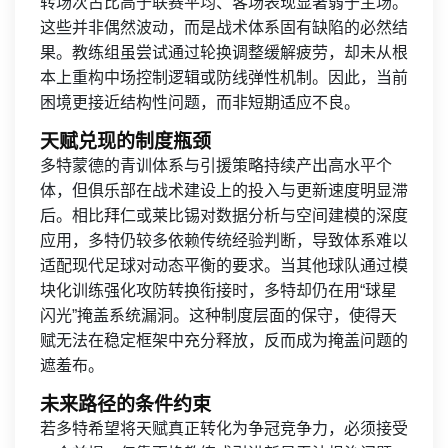
转场次占比高于联赛平均、客场表现显著弱于主场。
这些并非偶然波动，而是战术体系固有缺陷的必然结
果。教练组虽尝试通过轮换调整缓解疲劳，却未从根
本上重构中场控制逻辑或防线弹性机制。因此，当前
困境更接近结构性问题，而非短期适应不良。
天赋兑现的制度瓶颈
多特蒙德的青训体系与引援策略持续产出高水平个
体，但俱乐部在战术建设上的投入与更新速度明显滞
后。相比拜仁或莱比锡对数据分析与空间建模的深度
应用，多特仍较多依赖传统经验判断，导致体系难以
适配现代足球对动态平衡的要求。当其他球队通过模
块化训练强化攻防转换衔接时，多特却仍在用“球星
闪光”掩盖系统漏洞。这种制度层面的保守，使得天
赋无法在稳定框架中充分释放，反而成为掩盖问题的
遮羞布。
未来路径的条件约束
若多特希望将天赋真正转化为争冠竞争力，必须接受