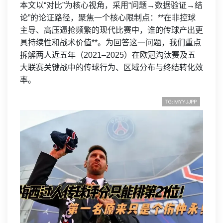
本文以“对比”为核心视角，采用“问题→数据验证→结
论”的论证路径，聚焦一个核心限制点：**在非控球
主导、高压逼抢频繁的现代比赛中，谁的传球产出更
具持续性和战术价值**。为回答这一问题，我们重点
拆解两人近五年（2021–2025）在欧冠淘汰赛及五
大联赛关键战中的传球行为、区域分布与终结转化效
率。