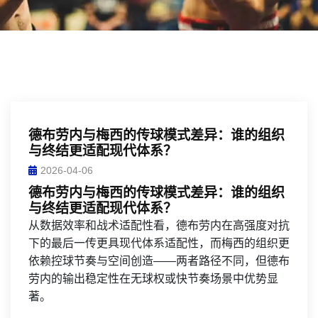
德布劳内与梅西的传球模式差异：谁的组织
与终结更适配现代体系？
2026-04-06
德布劳内与梅西的传球模式差异：谁的组织
与终结更适配现代体系？
从数据效率和战术适配性看，德布劳内在高强度对抗
下的最后一传更具现代体系适配性，而梅西的组织更
依赖控球节奏与空间创造——两者路径不同，但德布
劳内的输出稳定性在无球权或快节奏场景中优势显
著。