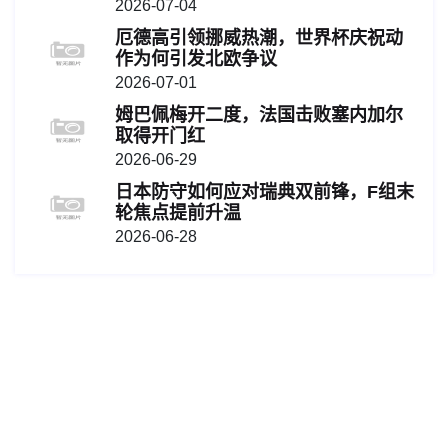
2026-07-04
厄德高引领挪威热潮，世界杯庆祝动
作为何引发北欧争议
2026-07-01
姆巴佩梅开二度，法国击败塞内加尔
取得开门红
2026-06-29
日本防守如何应对瑞典双前锋，F组末
轮焦点提前升温
2026-06-28