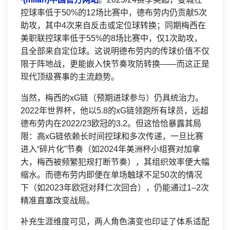
控球率低于50%的12场比赛中，德布劳内仍贡献5次
助攻，其中4次来自反击或定位球转换；同期梅西在
美职联控球率低于55%的8场比赛中，仅1次助攻，
且全部来自定位球。这说明德布劳内的传球价值不仅
限于阵地战，更能嵌入快节奏攻防转换——而这正是
现代顶级赛事的主流趋势。
当然，梅西的xG链（预期进球参与）仍具统治力。
2022年世界杯，他以5.8的xG链领跑所有球员，远超
德布劳内在2022/23欧冠的3.2。但这恰恰暴露其局
限：高xG链依赖长时间控球和多次传递，一旦比赛
进入“碎片化”节奏（如2024年美洲杯小组赛对加拿
大，梅西被频繁犯规打断节奏），其组织效率便大幅
缩水。而德布劳内即便在单场触球不足50次的情况
下（如2023年欧冠对拜仁次回合），仍能通过1–2次
精准直塞改变战局。
补充生涯维度可见，两人角色演变也印证了体系适配