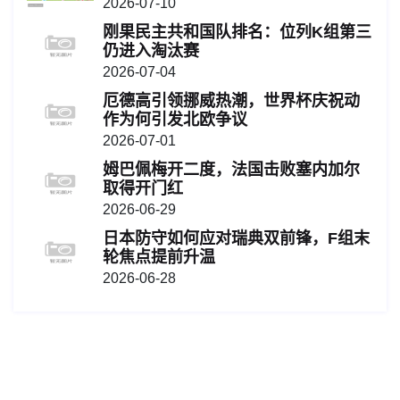
2026-07-10
刚果民主共和国队排名：位列K组第三
仍进入淘汰赛
2026-07-04
厄德高引领挪威热潮，世界杯庆祝动
作为何引发北欧争议
2026-07-01
姆巴佩梅开二度，法国击败塞内加尔
取得开门红
2026-06-29
日本防守如何应对瑞典双前锋，F组末
轮焦点提前升温
2026-06-28