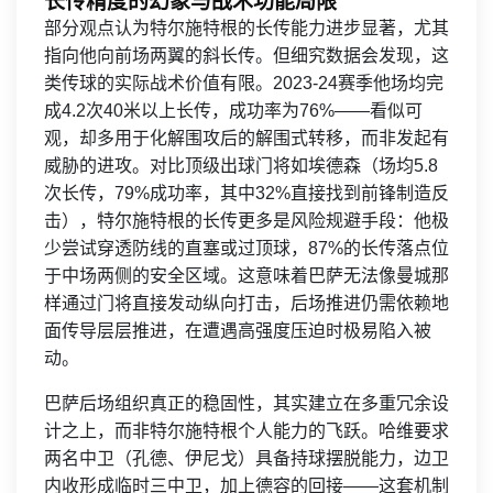
长传精度的幻象与战术功能局限
部分观点认为特尔施特根的长传能力进步显著，尤其
指向他向前场两翼的斜长传。但细究数据会发现，这
类传球的实际战术价值有限。2023-24赛季他场均完
成4.2次40米以上长传，成功率为76%——看似可
观，却多用于化解围攻后的解围式转移，而非发起有
威胁的进攻。对比顶级出球门将如埃德森（场均5.8
次长传，79%成功率，其中32%直接找到前锋制造反
击），特尔施特根的长传更多是风险规避手段：他极
少尝试穿透防线的直塞或过顶球，87%的长传落点位
于中场两侧的安全区域。这意味着巴萨无法像曼城那
样通过门将直接发动纵向打击，后场推进仍需依赖地
面传导层层推进，在遭遇高强度压迫时极易陷入被
动。
巴萨后场组织真正的稳固性，其实建立在多重冗余设
计之上，而非特尔施特根个人能力的飞跃。哈维要求
两名中卫（孔德、伊尼戈）具备持球摆脱能力，边卫
内收形成临时三中卫，加上德容的回接——这套机制