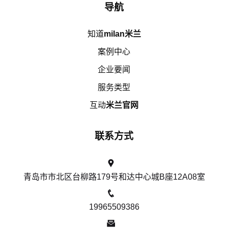
导航
知道
milan米兰
案例中心
企业要闻
服务类型
互动
米兰官网
联系方式
青岛市市北区台柳路179号和达中心城B座12A08室
19965509386