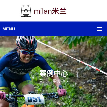
案例中心
首页
案例中心