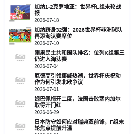
加纳1-2克罗地亚：世界杯L组末轮战
报
2026-07-18
加纳跻身32强：2026世界杯非洲球队
再添淘汰赛席位
2026-07-10
刚果民主共和国队排名：位列K组第三
仍进入淘汰赛
2026-07-04
厄德高引领挪威热潮，世界杯庆祝动
作为何引发北欧争议
2026-07-01
姆巴佩梅开二度，法国击败塞内加尔
取得开门红
2026-06-29
日本防守如何应对瑞典双前锋，F组末
轮焦点提前升温