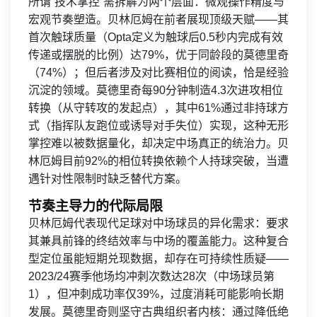
所谓“技术掌控”需拆解为两个层面：微观操作精度与
宏观节奏塑造。贝林厄姆在前者展现顶级天赋——其
首次触球质量（Opta定义为触球后0.5秒内完成有效
传递或摆脱的比例）达79%，优于同龄段的莫德里奇
（74%）；但后者涉及对比赛相位的阅读，恰是经验
沉淀的领域。莫德里奇每90分钟制造4.3次进攻相位
转换（从守转攻的发起点），其中61%通过非持球方
式（指挥队友跑位或诱导对手失位）实现，这种无形
掌控难以被数据量化，却决定中场真正的统治力。贝
林厄姆目前92%的相位转换依赖个人持球突破，当遭
遇针对性限制时缺乏替代方案。
节奏主导力的代际局限
贝林厄姆代表现代足球对中场球员的异化需求：要求
其兼具前锋的终结效率与中场的覆盖能力。这种复合
型定位虽能短期兑现数据，却存在可持续性质疑——
2023/24赛季他场均冲刺次数达28次（中场球员第
1），但冲刺成功率仅39%，过度消耗可能影响长期
发展。莫德里奇则坚守古典组织者内核：通过降低绝