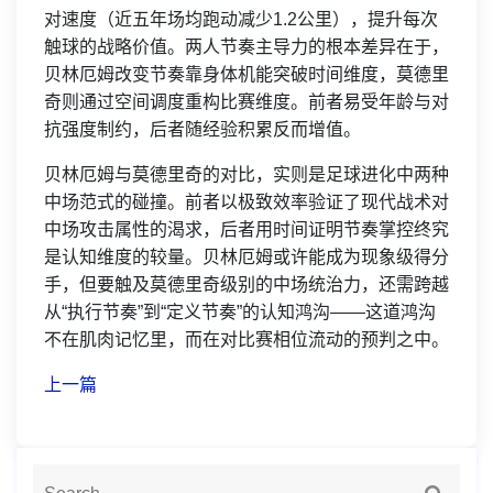
对速度（近五年场均跑动减少1.2公里），提升每次
触球的战略价值。两人节奏主导力的根本差异在于，
贝林厄姆改变节奏靠身体机能突破时间维度，莫德里
奇则通过空间调度重构比赛维度。前者易受年龄与对
抗强度制约，后者随经验积累反而增值。
贝林厄姆与莫德里奇的对比，实则是足球进化中两种
中场范式的碰撞。前者以极致效率验证了现代战术对
中场攻击属性的渴求，后者用时间证明节奏掌控终究
是认知维度的较量。贝林厄姆或许能成为现象级得分
手，但要触及莫德里奇级别的中场统治力，还需跨越
从“执行节奏”到“定义节奏”的认知鸿沟——这道鸿沟
不在肌肉记忆里，而在对比赛相位流动的预判之中。
上一篇