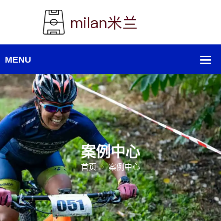
案例中心
首页
案例中心