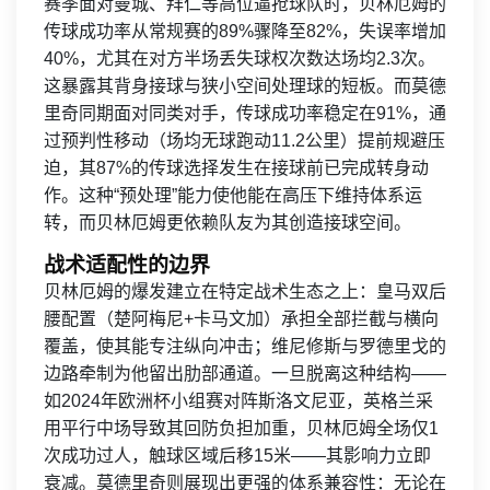
赛季面对曼城、拜仁等高位逼抢球队时，贝林厄姆的
传球成功率从常规赛的89%骤降至82%，失误率增加
40%，尤其在对方半场丢失球权次数达场均2.3次。
这暴露其背身接球与狭小空间处理球的短板。而莫德
里奇同期面对同类对手，传球成功率稳定在91%，通
过预判性移动（场均无球跑动11.2公里）提前规避压
迫，其87%的传球选择发生在接球前已完成转身动
作。这种“预处理”能力使他能在高压下维持体系运
转，而贝林厄姆更依赖队友为其创造接球空间。
战术适配性的边界
贝林厄姆的爆发建立在特定战术生态之上：皇马双后
腰配置（楚阿梅尼+卡马文加）承担全部拦截与横向
覆盖，使其能专注纵向冲击；维尼修斯与罗德里戈的
边路牵制为他留出肋部通道。一旦脱离这种结构——
如2024年欧洲杯小组赛对阵斯洛文尼亚，英格兰采
用平行中场导致其回防负担加重，贝林厄姆全场仅1
次成功过人，触球区域后移15米——其影响力立即
衰减。莫德里奇则展现出更强的体系兼容性：无论在